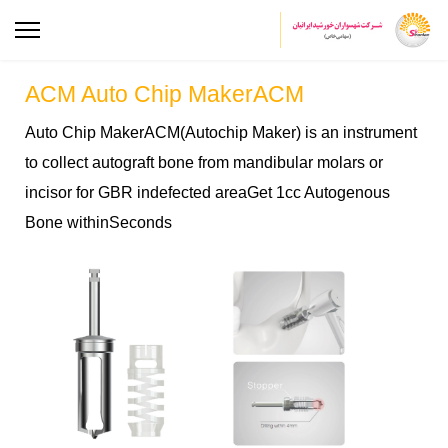
ACM Auto Chip MakerACM
Auto Chip MakerACM(Autochip Maker) is an instrument
to collect autograft bone from mandibular molars or
incisor for GBR indefected areaGet 1cc Autogenous
Bone withinSeconds