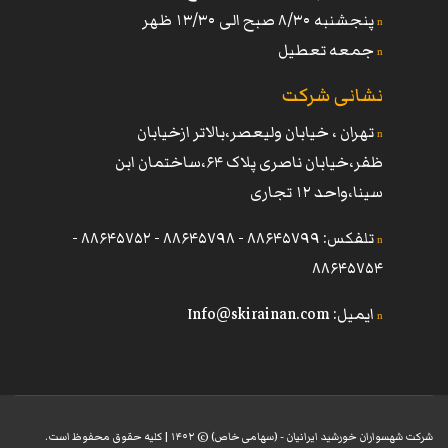
پنجشنبه ٨/٣۰ صبح الی ١٣/٣۰ ظهر
n
جمعه تعطیل
n
نشانی شرکت
تهران ، خیابان ولیعصر،بالاتر ازخیابان
n
ظفر،خیابان ناصری پلاک ۶۴،ساختمان ابن
سینا،واحد ١٢ تجاری
تلفکس: ٨٨۶۴۵٧٩٩ - ٨٨۶۴۵٧٩٨ - ٨٨۶۴۵٧۵٢ -
n
٨٨۶۴۵٧۵۴
ایمیل:
Info@skirainan.com
n
شرکت شهسواران خورشید ایرانیان - (سهامی خاص) © ۱۴۰۲ | کلیه حقوق محفوظ است.