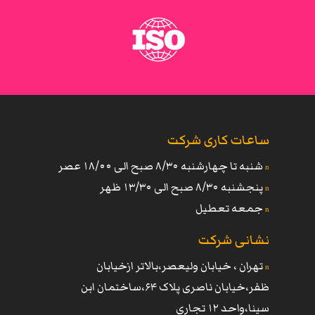
ساعات کاری شرکت
شنبه تا چهارشنبه ٨/٣۰ صبح الی ١٨/۰۰ عصر
n
پنجشنبه ٨/٣۰ صبح الی ١٣/٣۰ ظهر
n
جمعه تعطیل
n
نشانی شرکت
تهران ، خیابان ولیعصر،بالاتر ازخیابان
n
ظفر،خیابان ناصری پلاک ۶۴،ساختمان ابن
سینا،واحد ١٢ تجاری