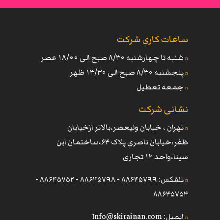
ساعات کاری شرکت
شنبه تا چهارشنبه ٨/٣۰ صبح الی ١٨/۰۰ عصر
n
پنجشنبه ٨/٣۰ صبح الی ١٣/٣۰ ظهر
n
جمعه تعطیل
n
نشانی شرکت
تهران ، خیابان ولیعصر،بالاتر ازخیابان
n
ظفر،خیابان ناصری پلاک ۶۴،ساختمان ابن
سینا،واحد ١٢ تجاری
تلفکس: ٨٨۶۴۵٧٩٩ - ٨٨۶۴۵٧٩٨ - ٨٨۶۴۵٧۵٢ -
n
٨٨۶۴۵٧۵۴
ایمیل:
Info@skirainan.com
n