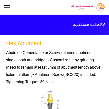
اباتمنت مستقیم
Hex Abutment
AbutmentCementable or Screw-retained abutment for
single tooth and bridges• Customizable by grinding
(need to remain at least 3mm of abutment length above
fixture platform)• Abutment Screw(ISCS20) included,
Tightening Torque : 30 Ncm